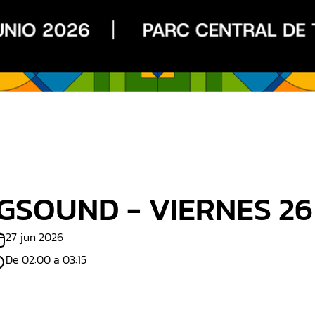
terna
Manises
Burjassot
Quart de Poblet
Alfafar
obla de Vallbona
La Eliana
SOUND - VIERNES 26
27 jun 2026
De 02:00 a 03:15